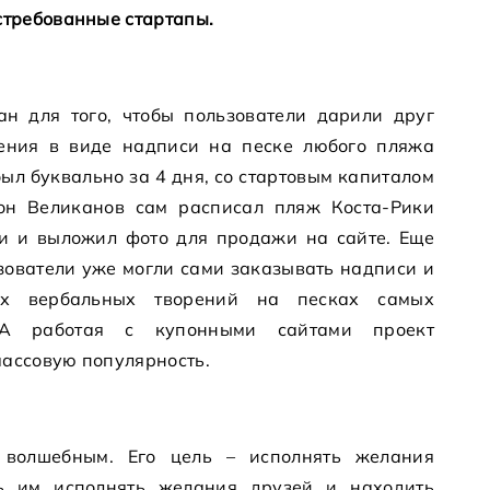
остребованные стартапы.
ан для того, чтобы пользователи дарили друг
ения в виде надписи на песке любого пляжа
ыл буквально за 4 дня, со стартовым капиталом
тон Великанов сам расписал пляж Коста-Рики
 и выложил фото для продажи на сайте. Еще
зователи уже могли сами заказывать надписи и
их вербальных творений на песках самых
А работая с купонными сайтами проект
массовую популярность.
 волшебным. Его цель – исполнять желания
ть им исполнять желания друзей и находить