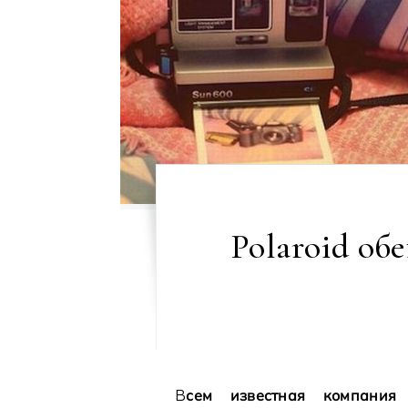
Polaroid об
Всем известная компания Polaroid планирует возобновить активную