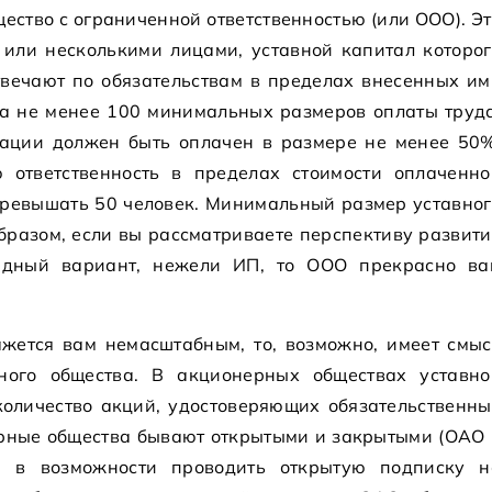
щество с ограниченной ответственностью (или ООО). Э
 или несколькими лицами, уставной капитал которог
твечают по обязательствам в пределах внесенных им
ла не менее 100 минимальных размеров оплаты труда
рации должен быть оплачен в размере не менее 50%
 ответственность в пределах стоимости оплаченно
превышать 50 человек. Минимальный размер уставног
бразом, если вы рассматриваете перспективу развит
лидный вариант, нежели ИП, то ООО прекрасно ва
ажется вам немасштабным, то, возможно, имеет смыс
ного общества. В акционерных обществах уставно
количество акций, удостоверяющих обязательственны
ерные общества бывают открытыми и закрытыми (ОАО 
я в возможности проводить открытую подписку н