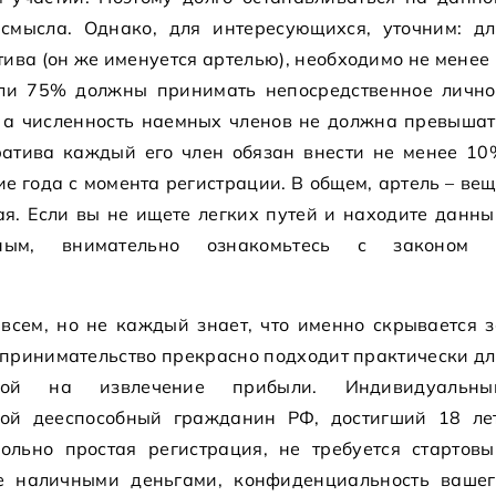
смысла. Однако, для интересующихся, уточним: дл
ива (он же именуется артелью), необходимо не менее
ели 75% должны принимать непосредственное лично
и, а численность наемных членов не должна превышат
ратива каждый его член обязан внести не менее 10
ние года с момента регистрации. В общем, артель – ве
я. Если вы не ищете легких путей и находите данны
ьным, внимательно ознакомьтесь с законом 
всем, но не каждый знает, что именно скрывается з
принимательство прекрасно подходит практически дл
нной на извлечение прибыли. Индивидуальны
ой дееспособный гражданин РФ, достигший 18 лет
льно простая регистрация, не требуется стартовы
те наличными деньгами, конфиденциальность вашег