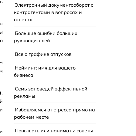
дь
Электронный документооборот с
контрагентами в вопросах и
ответах
а
ы
Большие ошибки больших
о
руководителей
Все о графике отпусков
м
Нейминг: имя для вашего
м
бизнеса
Семь заповедей эффективной
,
рекламы
й
и
Избавляемся от стресса прямо на
рабочем месте
Повышать или нанимать: советы
и