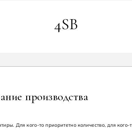
4SB
ание производства