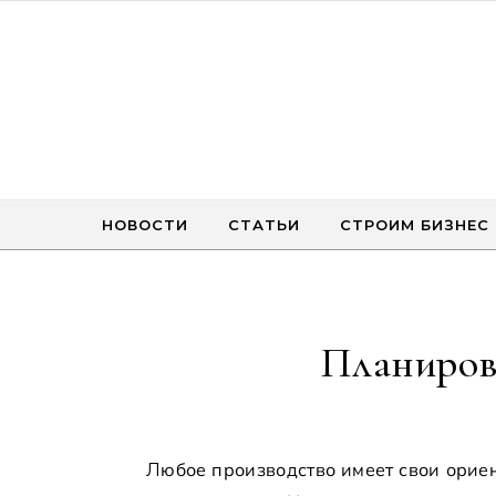
Перейти к содержимому
НОВОСТИ
СТАТЬИ
СТРОИМ БИЗНЕС
Планиров
Любое производство имеет свои ориентиры. Для кого-то приоритетно количество, для кого-то